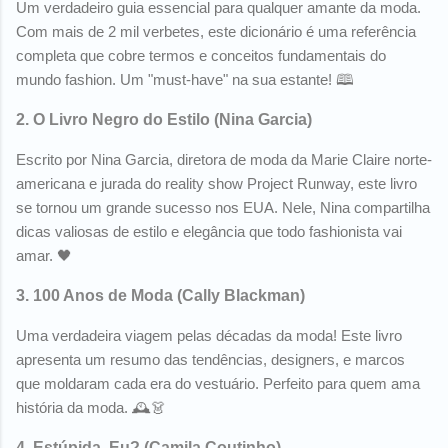
Um verdadeiro guia essencial para qualquer amante da moda.
Com mais de 2 mil verbetes, este dicionário é uma referência
completa que cobre termos e conceitos fundamentais do
mundo fashion. Um "must-have" na sua estante! 🕮
2.
O Livro Negro do Estilo
(Nina Garcia)
Escrito por Nina Garcia, diretora de moda da Marie Claire norte-
americana e jurada do reality show Project Runway, este livro
se tornou um grande sucesso nos EUA. Nele, Nina compartilha
dicas valiosas de estilo e elegância que todo fashionista vai
amar. 🖤
3.
100 Anos de Moda
(Cally Blackman)
Uma verdadeira viagem pelas décadas da moda! Este livro
apresenta um resumo das tendências, designers, e marcos
que moldaram cada era do vestuário. Perfeito para quem ama
história da moda. 🕰️👗
4.
Estúpida, Eu?
(Camila Coutinho)