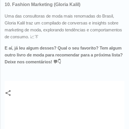
10.
Fashion Marketing
(Gloria Kalil)
Uma das consultoras de moda mais renomadas do Brasil,
Gloria Kalil traz um compilado de conversas e insights sobre
marketing de moda, explorando tendências e comportamentos
de consumo. 📈👔
E aí, já leu algum desses? Qual o seu favorito? Tem algum
outro livro de moda para recomendar para a próxima lista?
Deixe nos comentários! 💬👇
dica de livros
livros
livros de moda
lovereguas
moda
mundial réguas
top10