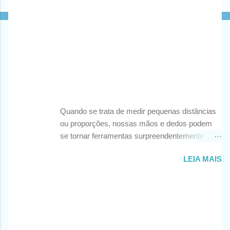
Postagens mais visitadas deste blog
A Arte de Medir com as Mãos: Utilizando a
Técnica das Medidas Aproximadas
Por
Diogo Schirmer
-
maio 23, 2024
Quando se trata de medir pequenas distâncias
ou proporções, nossas mãos e dedos podem
se tornar ferramentas surpreendentemente
precisas. Ao invés de depender exclusivamente
LEIA MAIS
de instrumentos de medição tradicionais, como
réguas ou fitas métricas, podemos recorrer à
simplicidade das nossas próprias mãos e
Utilização de Esquadros de 60º e 45º, para
dedos para obter medidas rápidas e
o traçado de ângulos
aproximadas. Aqui estão algumas técnicas para
Por
Diogo Schirmer
-
maio 13, 2024
aproveitar ao máximo essa abordagem prática: