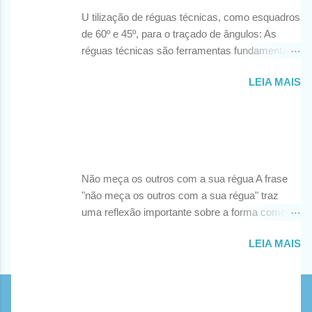
1. Utilizando o Comprimento dos Dedos: Cada
U tilização de réguas técnicas, como esquadros
pessoa tem dedos de comprimentos
de 60º e 45º, para o traçado de ângulos: As
ligeiramente diferentes, mas, em média,
réguas técnicas são ferramentas fundamentais
podemos usar os dedos como unidades de
em diversas áreas que envolvem desenhos
medida. Por exemplo, o comprimento de um
LEIA MAIS
técnicos e projetos. Entre essas ferramentas,
dedo mindinho (o menor) é geralmente cerca de
os esquadros de 60º e 45º desempenham um
1 centímetro. Isso pode variar um pouco de
papel essencial no traçado preciso de ângulos
pessoa para pessoa, então é útil fazer uma
Não meça os outros com a sua régua!
em projetos de arquitetura, engenharia, design e
medição de referência pessoal. Uma vez que
Por
Diogo Schirmer
-
setembro 06, 2024
outras disciplinas. O esquadro de 60º, como o
você conhece o comprimento médio de um
próprio nome sugere, possui um ângulo interno
dedo, pode usar essa medida para estimar
Não meça os outros com a sua régua A frase
de 60 graus. Esse tipo de esquadro é
pequenas distâncias ou espaços. 2. Contando
"não meça os outros com a sua régua" traz
frequentemente utilizado para desenhar
os Dedos: Outra técnica útil é contar os dedos
uma reflexão importante sobre a forma como
triângulos equiláteros, que têm todos os lados
para realizar medidas mais ...
julgamos e avaliamos as pessoas ao nosso
iguais e todos os ângulos internos medindo 60
LEIA MAIS
redor. Cada pessoa tem suas próprias
graus. Além disso, ele é útil para traçar linhas
experiências, desafios, valores e habilidades
paralelas a um ângulo de 60 graus em relação a
que moldam sua jornada única. Quando
uma linha de referência. Isso é particularmente
utilizamos nossos padrões pessoais para medir
importante em projetos onde a simetria e a